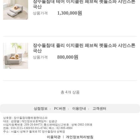
장수돌침대 테어 이지클린 패브릭 펫돌소파 샤인스톤
국산
1,300,000원
상품가격
장수돌침대 졸리 이지클린 패브릭 펫돌소파 샤인스톤
국산
800,000원
상품가격
총
4
개 상품
상점정보
PC버젼
이용안내
고객센터
상호명 : 장수돌침대황토왕현대쇼파
대표 : 김영열 | 개인정보보호책임자 : 김광근
사업자등록번호 :209-20-84473 | 통신판매업신고번호 : 성북-2002-106호
전화 :
010-3115-1369/02-915-0746
| 팩스 : 02-909-4984
주소 : 서울시 성북구 월계로 92 장수돌침대 성북점
이용약관
ㅣ
개인정보처리방침