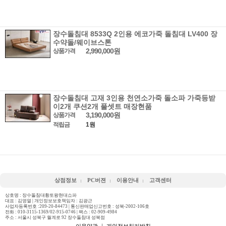
장수돌침대 8533Q 2인용 에코가죽 돌침대 LV400 장
수약돌/웨이브스톤
2,990,000원
상품가격
장수돌침대 고재 3인용 천연소가죽 돌소파 가죽등받
이2개 쿠션2개 풀셋트 매장현품
3,190,000원
상품가격
적립금
1원
상점정보
PC버젼
이용안내
고객센터
상호명 : 장수돌침대황토왕현대쇼파
대표 : 김영열 | 개인정보보호책임자 : 김광근
사업자등록번호 :209-20-84473 | 통신판매업신고번호 : 성북-2002-106호
전화 :
010-3115-1369/02-915-0746
| 팩스 : 02-909-4984
주소 : 서울시 성북구 월계로 92 장수돌침대 성북점