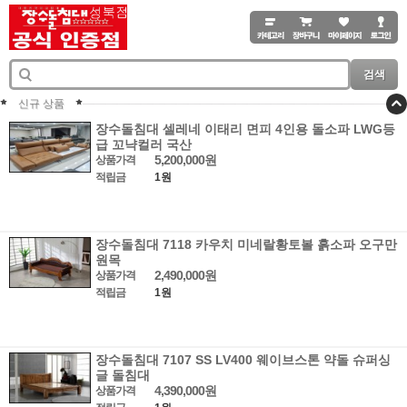
검색
신규 상품
장수돌침대 셀레네 이태리 면피 4인용 돌소파 LWG등
급 꼬냑컬러 국산
5,200,000원
상품가격
적립금
1원
장수돌침대 7118 카우치 미네랄황토볼 흙소파 오구만
원목
2,490,000원
상품가격
적립금
1원
장수돌침대 7107 SS LV400 웨이브스톤 약돌 슈퍼싱
글 돌침대
4,390,000원
상품가격