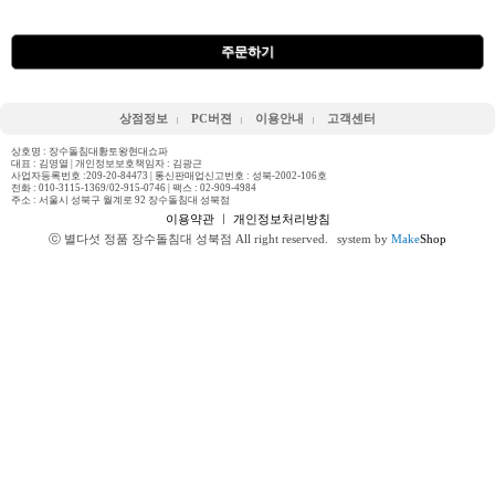
주문하기
상점정보
PC버젼
이용안내
고객센터
상호명 : 장수돌침대황토왕현대쇼파
대표 : 김영열 | 개인정보보호책임자 : 김광근
사업자등록번호 :209-20-84473 | 통신판매업신고번호 : 성북-2002-106호
전화 :
010-3115-1369/02-915-0746
| 팩스 : 02-909-4984
주소 : 서울시 성북구 월계로 92 장수돌침대 성북점
이용약관
ㅣ
개인정보처리방침
ⓒ 별다섯 정품 장수돌침대 성북점 All right reserved.
system by
Make
Shop