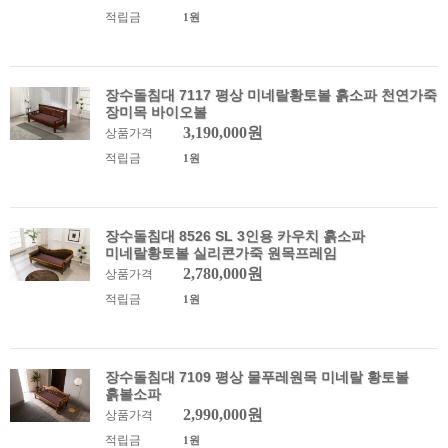
적립금
1원
장수돌침대 7117 평상 미네랄황토볼 흙소파 천연가죽
장미목 바이오볼
3,190,000원
상품가격
적립금
1원
장수돌침대 8526 SL 3인용 카우치 흙소파
미네랄황토볼 실리콘가죽 원목프레임
2,780,000원
상품가격
적립금
1원
장수돌침대 7109 평상 물푸레원목 미네랄 황토볼
흙볼소파
2,990,000원
상품가격
적립금
1원