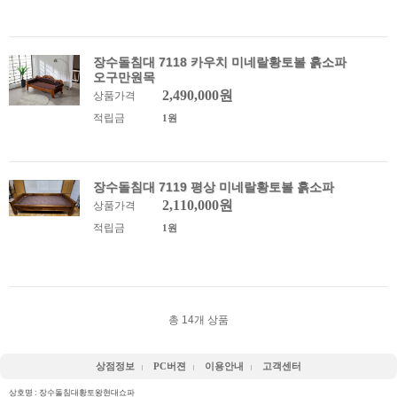
장수돌침대 7118 카우치 미네랄황토볼 흙소파
오구만원목
2,490,000원
상품가격
적립금
1원
장수돌침대 7119 평상 미네랄황토볼 흙소파
2,110,000원
상품가격
적립금
1원
총
14
개 상품
상점정보
PC버젼
이용안내
고객센터
상호명 : 장수돌침대황토왕현대쇼파