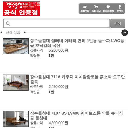
검색
신규 상품
장수돌침대 셀레네 이태리 면피 4인용 돌소파 LWG등
급 꼬냑컬러 국산
5,200,000원
상품가격
적립금
1원
장수돌침대 7118 카우치 미네랄황토볼 흙소파 오구만
원목
2,490,000원
상품가격
적립금
1원
장수돌침대 7107 SS LV400 웨이브스톤 약돌 슈퍼싱
글 돌침대
4,390,000원
상품가격