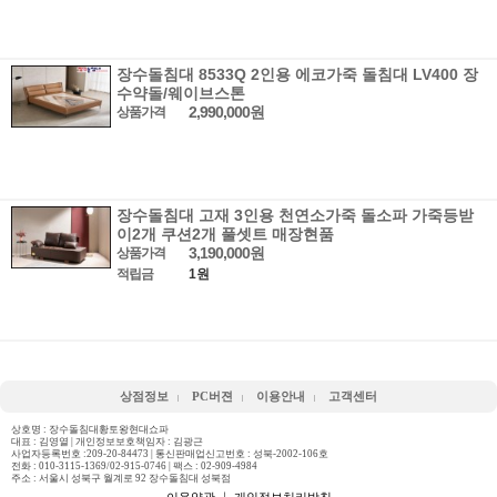
장수돌침대 8533Q 2인용 에코가죽 돌침대 LV400 장
수약돌/웨이브스톤
2,990,000원
상품가격
장수돌침대 고재 3인용 천연소가죽 돌소파 가죽등받
이2개 쿠션2개 풀셋트 매장현품
3,190,000원
상품가격
적립금
1원
상점정보
PC버젼
이용안내
고객센터
상호명 : 장수돌침대황토왕현대쇼파
대표 : 김영열 | 개인정보보호책임자 : 김광근
사업자등록번호 :209-20-84473 | 통신판매업신고번호 : 성북-2002-106호
전화 :
010-3115-1369/02-915-0746
| 팩스 : 02-909-4984
주소 : 서울시 성북구 월계로 92 장수돌침대 성북점